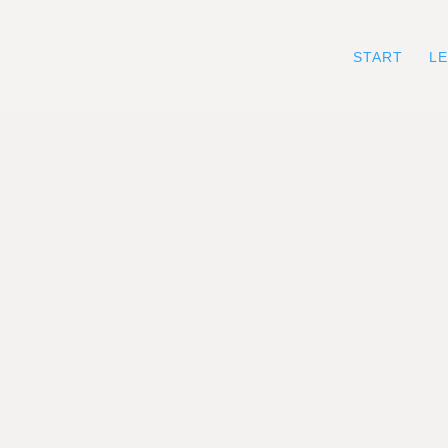
START
L
EBDESIGN AGENTUR FÜR GESUNDHEIT, SOZIALES & VORS
Deine Website ist s